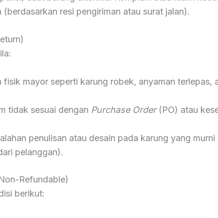
 (berdasarkan resi pengiriman atau surat jalan).
eturn)
la:
fisik mayor seperti karung robek, anyaman terlepas, at
im tidak sesuai dengan
Purchase Order
(PO) atau kese
lahan penulisan atau desain pada karung yang murni 
dari pelanggan).
(Non-Refundable)
si berikut: