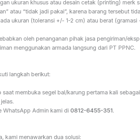
n ukuran khusus atau desain cetak (printing) merk se
” atau “tidak jadi pakai”, karena barang tersebut tida
da ukuran (toleransi +/- 1-2 cm) atau berat (gramasi
babkan oleh penanganan pihak jasa pengiriman/ekspe
ngiriman menggunakan armada langsung dari PT PPNC.
ti langkah berikut:
saat membuka segel bal/karung pertama kali sebagai b
jelas.
 ke WhatsApp Admin kami di
0812-6455-351
.
a, kami menawarkan dua solusi: